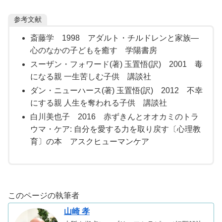
参考文献
斎藤学 1998 アダルト・チルドレンと家族―
心のなかの子どもを癒す 学陽書房
スーザン・フォワード(著) 玉置悟(訳) 2001 毒
になる親 一生苦しむ子供 講談社
ダン・ニューハース(著) 玉置悟(訳) 2012 不幸
にする親 人生を奪われる子供 講談社
白川美也子 2016 赤ずきんとオオカミのトラ
ウマ・ケア: 自分を愛する力を取り戻す〔心理教
育〕の本 アスクヒューマンケア
このページの執筆者
山崎 孝