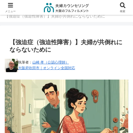
大阪の夫婦カウンセリング TOP
夫婦に起こる問題
メニュー
検索
【強迫症（強迫性障害）】夫婦が共倒れにならないために
【強迫症（強迫性障害）】夫婦が共倒れに
ならないために
執筆者：
山崎 孝（公認心理師）
大阪府吹田市｜オンライン全国対応