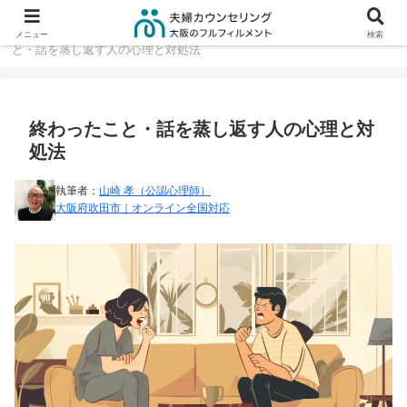
大阪の夫婦カウンセリング TOP
コラム
終わったこ
メニュー
検索
と・話を蒸し返す人の心理と対処法
終わったこと・話を蒸し返す人の心理と対
処法
執筆者：
山崎 孝（公認心理師）
大阪府吹田市｜オンライン全国対応